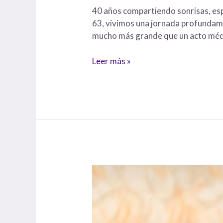
40 años compartiendo sonrisas, es
63, vivimos una jornada profundamen
mucho más grande que un acto médi
Leer más »
Sonrisas
que
transforman
vidas