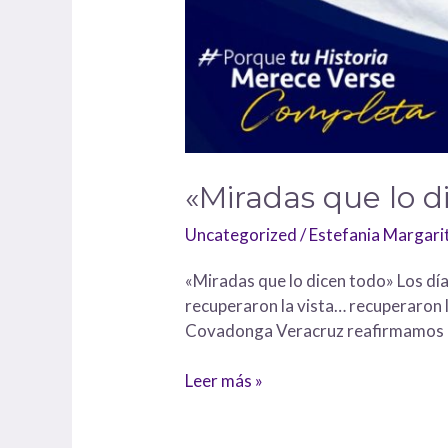
«Miradas que lo d
Uncategorized
/
Estefania Margar
«Miradas que lo dicen todo» Los dí
recuperaron la vista… recuperaron l
Covadonga Veracruz reafirmamos nu
Leer más »